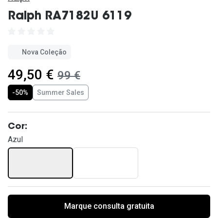
Ver todas
Ralph RA7182U 6119
Cuidado
Vantagens
Nova Coleção
agora:
49,50 €
era:
99 €
-50%
Summer Sales
Cor:
Azul
Marque consulta gratuita