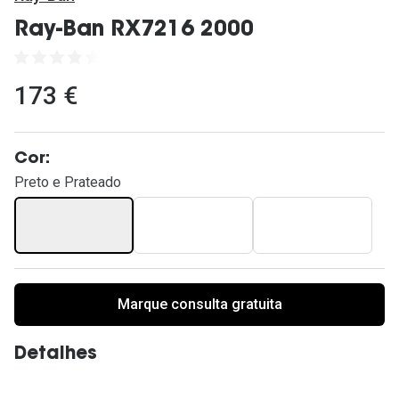
Ver todas
Ray-Ban RX7216 2000
Cuidado
Vantagens
173 €
Cor:
Preto e Prateado
Marque consulta gratuita
Detalhes