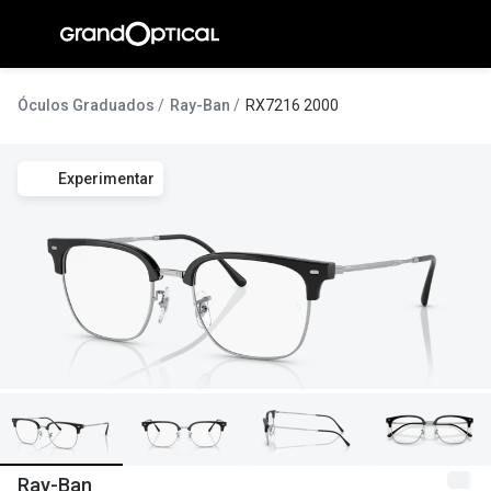
Ir para o
conteúdo
A Gran
Óculos Graduados
Ray-Ban
RX7216 2000
Compromi
Experimentar
Histórias
@suissas
Pedro Nor
Marta Villa
Luís Corre
Ayres Gon
Inês Corre
Ray-Ban