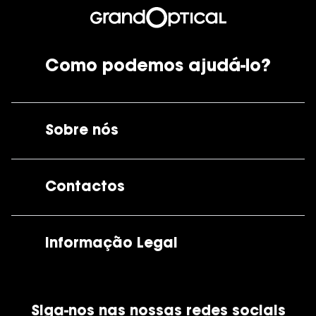
Como podemos ajudá-lo?
Sobre nós
A GrandOptical
Contactos
As nossas lojas
Por e-mail:
apoiocliente@grandoptical.pt
Informação Legal
Condições Comerciais
Siga-nos nas nossas redes sociais
Política de Cookies