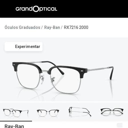
Ir para o
conteúdo
A Gran
Óculos Graduados
Ray-Ban
RX7216 2000
Compromi
Experimentar
Histórias
@suissas
Pedro Nor
Marta Villa
Luís Corre
Ayres Gon
Inês Corre
Ray-Ban