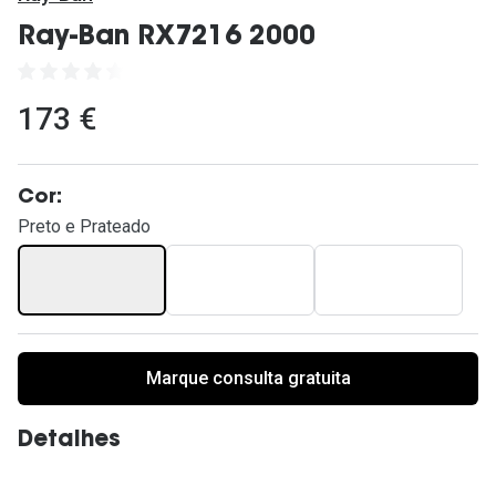
Ver todas
Ray-Ban RX7216 2000
Cuidado
Vantagens
173 €
Cor:
Preto e Prateado
Marque consulta gratuita
Detalhes