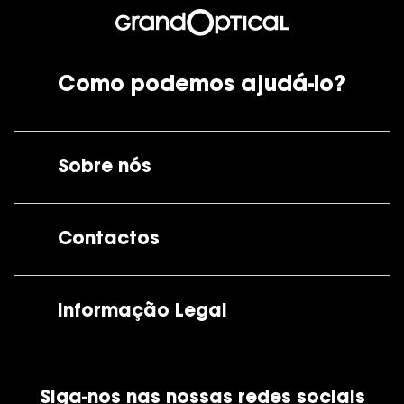
Como podemos ajudá-lo?
Sobre nós
A GrandOptical
Contactos
As nossas lojas
Por e-mail:
apoiocliente@grandoptical.pt
Informação Legal
Condições Comerciais
Siga-nos nas nossas redes sociais
Política de Cookies