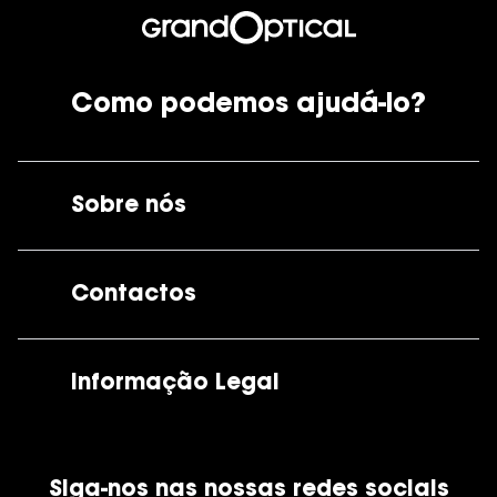
Como podemos ajudá-lo?
Sobre nós
A GrandOptical
Contactos
As nossas lojas
Por e-mail:
apoiocliente@grandoptical.pt
Informação Legal
Condições Comerciais
Siga-nos nas nossas redes sociais
Política de Cookies