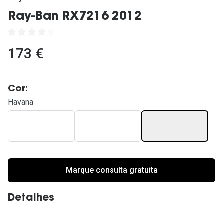
Ver todas
Ray-Ban RX7216 2012
Cuidado
Vantagens
173 €
Cor:
Havana
Marque consulta gratuita
Detalhes