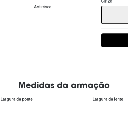
Cinza
Ver todas
Todas as marcas
Antirrisco
Gotas oftálmicas
Financiamento
Medidas da armação
Largura da ponte
Largura da lente