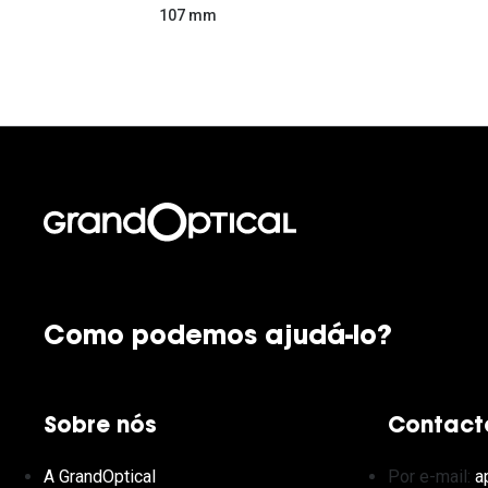
107 mm
Como podemos ajudá-lo?
Sobre nós
Contact
A GrandOptical
Por e-mail:
a