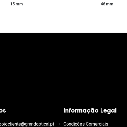
46 mm
15 mm
os
Informação Legal
poiocliente@grandoptical.pt
Condições Comerciais