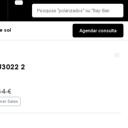
Agendar consulta
e sol
J3022 2
era:
14 €
er Sales
cas