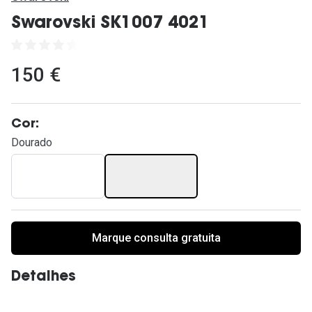
Ver todas
Swarovski SK1007 4021
Cuidado
Vantagens
150 €
Cor:
Dourado
Marque consulta gratuita
Detalhes