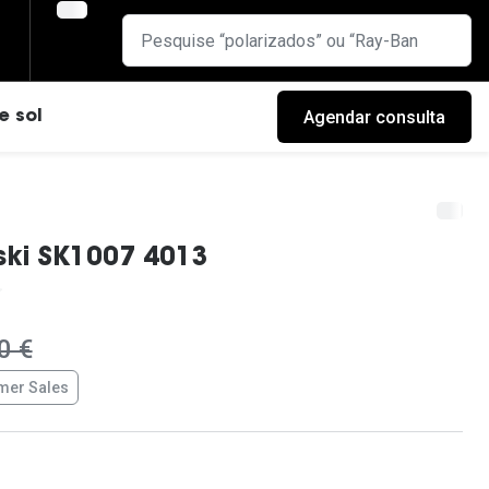
Agendar consulta
e sol
ski SK1007 4013
:
0 €
er Sales
cas