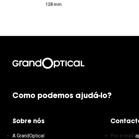
128 mm
Como podemos ajudá-lo?
Sobre nós
Contact
A GrandOptical
Por e-mail:
a