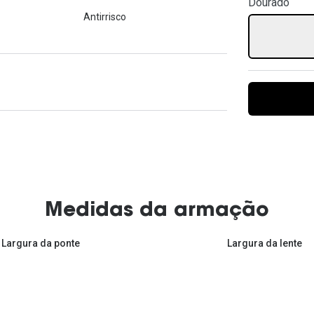
Dourado
Ver todas
Todas as marcas
Antirrisco
Gotas oftálmicas
Financiamento
Medidas da armação
Largura da ponte
Largura da lente