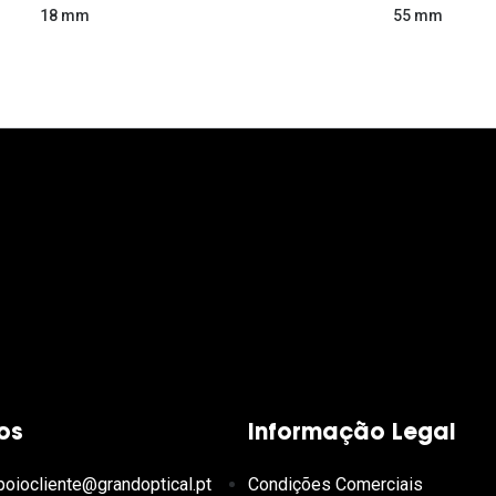
55 mm
18 mm
os
Informação Legal
poiocliente@grandoptical.pt
Condições Comerciais