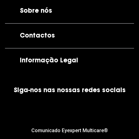
Sobre nós
A GrandOptical
Contactos
As nossas lojas
Por e-mail:
apoiocliente@grandoptical.pt
Informação Legal
Condições Comerciais
Siga-nos nas nossas redes sociais
Política de Cookies
Política de Privacidade
Financiamento
Comunicado Eyexpert Multicare®