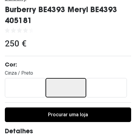
Ver todas
Burberry BE4393 Meryl BE4393
Cuidado
405181
Vantagens
250 €
Cor:
Cinza / Preto
Procurar uma loja
Detalhes