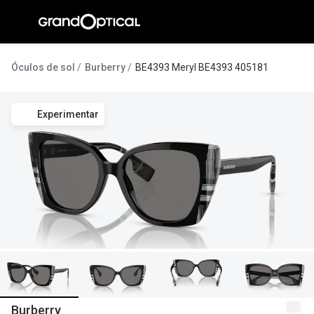
Ir para o
conteúdo
A Gran
Óculos de sol
Burberry
BE4393 Meryl BE4393 405181
Compromi
Experimentar
Histórias
@suissas
Pedro Nor
Marta Villa
Luís Corre
Ayres Gon
Inês Corre
Burberry