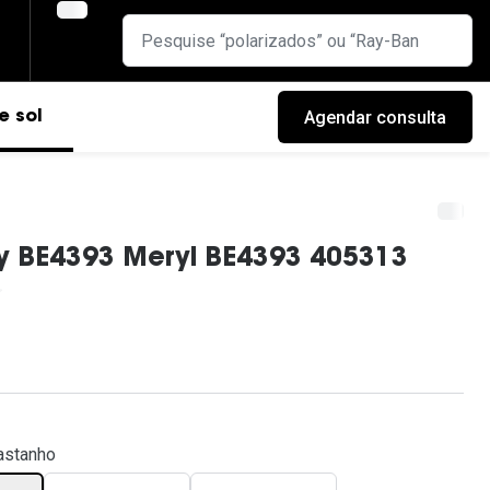
Agendar consulta
e sol
y BE4393 Meryl BE4393 405313
cas
astanho