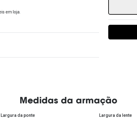
Ver todas
Todas as marcas
Gotas oftálmicas
is em loja.
Financiamento
Medidas da armação
Largura da ponte
Largura da lente