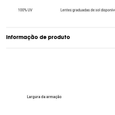
Lentes de contacto que previnem e aliviam a
Inês Correia
Aviador
Fadiga Digital
100% UV
Lentes graduadas de sol disponíve
Ver todas
Rectangular / Quadrado
Reciclagem de lentes de
contacto
Informação de produto
Largura da armação