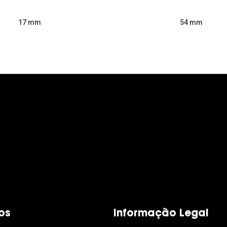
54 mm
17 mm
os
Informação Legal