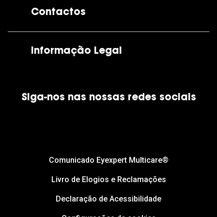
Contactos
As nossas lojas
Por e-mail:
apoiocliente@grandoptical.pt
Informação Legal
Condições Comerciais
Siga-nos nas nossas redes sociais
Política de Cookies
Política de Privacidade
Financiamento
Comunicado Eyexpert Multicare®
Livro de Elogios e Reclamações
Declaração de Acessibilidade