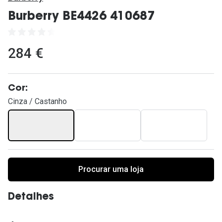
Ver todas
Burberry BE4426 410687
Cuidado
Vantagens
284 €
Cor:
Cinza / Castanho
Procurar uma loja
Detalhes