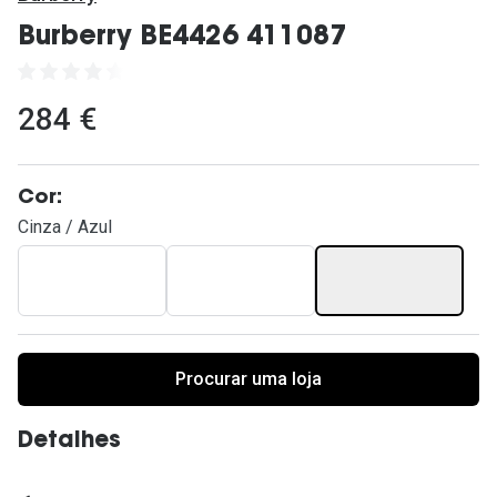
Ver todas
Burberry BE4426 411087
Cuidado
Vantagens
284 €
Cor:
Cinza / Azul
Procurar uma loja
Detalhes