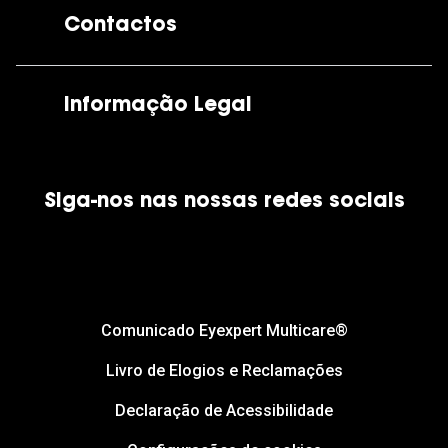
Contactos
As nossas lojas
Por e-mail:
apoiocliente@grandoptical.pt
Informação Legal
Condições Comerciais
Siga-nos nas nossas redes sociais
Política de Cookies
Política de Privacidade
Financiamento
Comunicado Eyexpert Multicare®
Livro de Elogios e Reclamações
Declaração de Acessibilidade