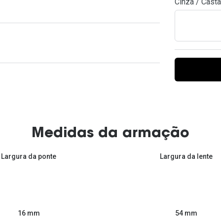
Cinza / Cast
Ver todas
Todas as marcas
Gotas oftálmicas
Financiamento
Medidas da armação
Largura da ponte
Largura da lente
54 mm
16 mm