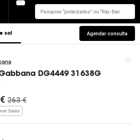
Agendar consulta
e sol
bana
Gabbana DG4449 31638G
 €
era:
263 €
er Sales
cas