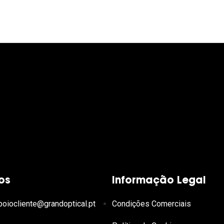
os
Informação Legal
poiocliente@grandoptical.pt
Condições Comerciais