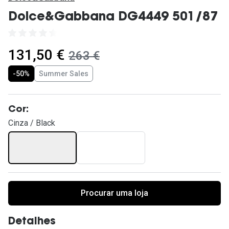
Ver todas
Dolce&Gabbana DG4449 501/87
Cuidado
Vantagens
agora:
131,50 €
era:
263 €
-50%
Summer Sales
Cor:
Cinza / Black
Procurar uma loja
Detalhes