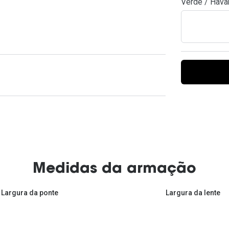
Verde / Hava
Ver todas
Todas as marcas
Gotas oftálmicas
Financiamento
Medidas da armação
Largura da ponte
Largura da lente