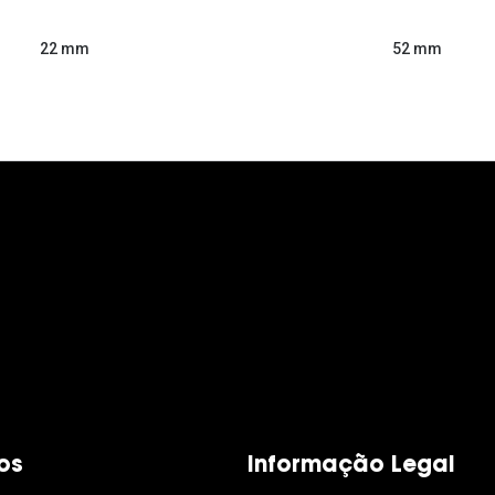
52 mm
22 mm
os
Informação Legal