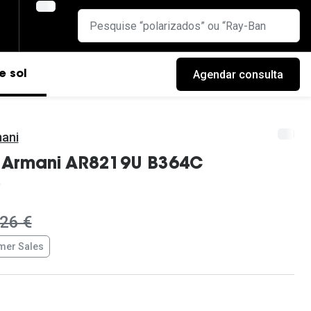
Agendar consulta
e sol
mani
o Armani AR8219U B364C
ra:
26 €
er Sales
cas