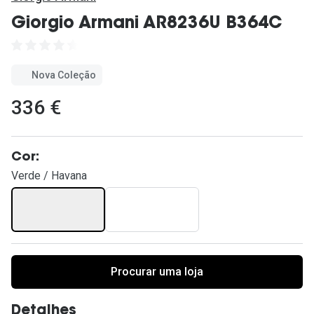
Ver todas
Giorgio Armani AR8236U B364C
Cuidado
Vantagens
Nova Coleção
336 €
Cor:
Verde / Havana
Procurar uma loja
Detalhes