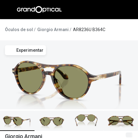
Ir para o
conteúdo
A Gran
Óculos de sol
Giorgio Armani
AR8236U B364C
Compromi
Experimentar
Histórias
@suissas
Pedro Nor
Marta Villa
Luís Corre
Ayres Gon
Inês Corre
Giorgio Armani