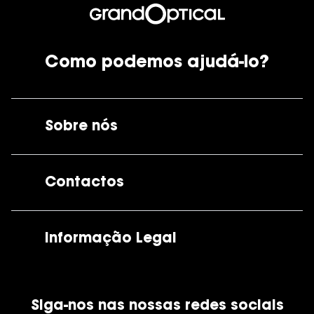
Como podemos ajudá-lo?
Sobre nós
A GrandOptical
Contactos
As nossas lojas
Por e-mail:
apoiocliente@grandoptical.pt
Informação Legal
Condições Comerciais
Siga-nos nas nossas redes sociais
Política de Cookies