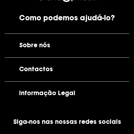
Como podemos ajudá-lo?
Sobre nós
A GrandOptical
Contactos
As nossas lojas
Por e-mail:
apoiocliente@grandoptical.pt
Informação Legal
Condições Comerciais
Siga-nos nas nossas redes sociais
Política de Cookies