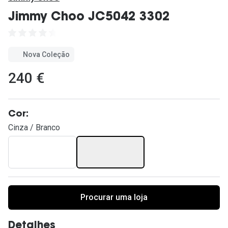
Ver todas
Jimmy Choo JC5042 3302
Cuidado
Vantagens
Nova Coleção
240 €
Cor:
Cinza / Branco
Procurar uma loja
Detalhes