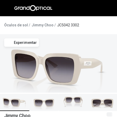
Ir para o
conteúdo
A Gran
Óculos de sol
Jimmy Choo
JC5042 3302
Compromi
Experimentar
Histórias
@suissas
Pedro Nor
Marta Villa
Luís Corre
Ayres Gon
Inês Corre
Jimmy Choo