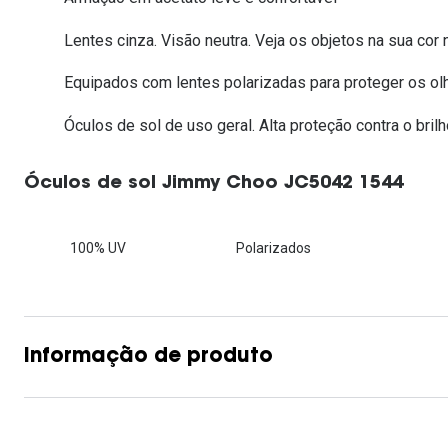
Lentes de contacto que previnem e aliviam a
Inês Correia
Aviador
Fadiga Digital
Lentes cinza. Visão neutra. Veja os objetos na sua cor n
Ver todas
Rectangular / Quadrado
Equipados com lentes polarizadas para proteger os ol
Reciclagem de lentes de
contacto
Óculos de sol de uso geral. Alta proteção contra o brilh
Óculos de sol Jimmy Choo JC5042 1544
100% UV
Polarizados
Informação de produto