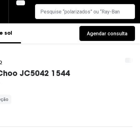
Agendar consulta
e sol
o
Choo JC5042 1544
eção
cas