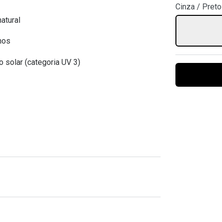
Cinza / Preto
Ver todas
Todas as marcas
Gotas oftálmicas
atural
Financiamento
hos
o solar (categoria UV 3)