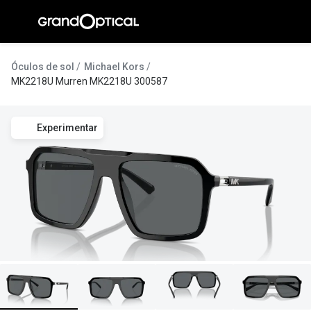
Ir para o
conteúdo
A Gran
Óculos de sol
Michael Kors
MK2218U Murren MK2218U 300587
Compromi
Histórias
Experimentar
@suissas
Pedro Nor
Marta Villa
Luís Corre
Ayres Gon
Inês Corre