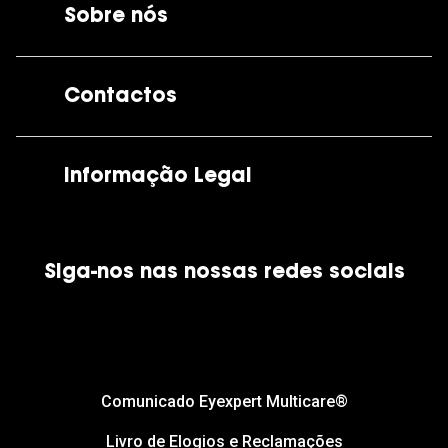
Sobre nós
A GrandOptical
Contactos
As nossas lojas
Por e-mail:
apoiocliente@grandoptical.pt
Informação Legal
Condições Comerciais
Siga-nos nas nossas redes sociais
Política de Cookies
Política de Privacidade
Financiamento
Comunicado Eyexpert Multicare®
Livro de Elogios e Reclamações