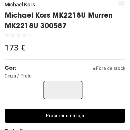
Ver todas
Michael Kors
Cuidado
Michael Kors MK2218U Murren
MK2218U 300587
Vantagens
173 €
Fora de stock
Cor:
Cinza / Preto
Procurar uma loja