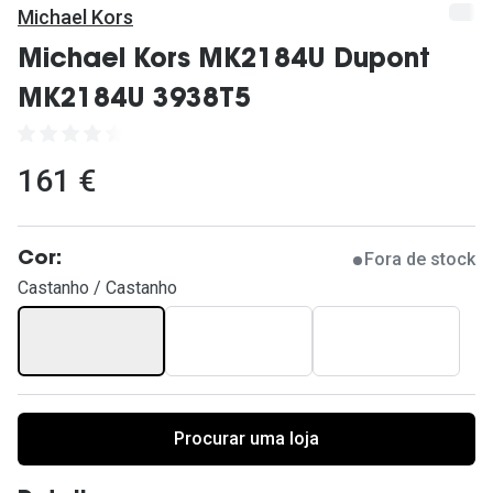
Ver todas
Michael Kors
Cuidado
Michael Kors MK2184U Dupont
MK2184U 3938T5
Vantagens
161 €
Fora de stock
Cor:
Castanho / Castanho
Procurar uma loja