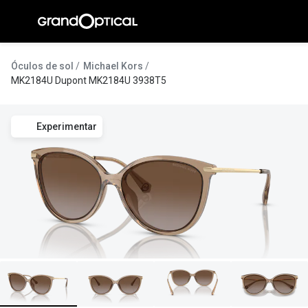
Ir para o
conteúdo
A Gran
Óculos de sol
Michael Kors
MK2184U Dupont MK2184U 3938T5
Compromi
Histórias
Experimentar
@suissas
Pedro Nor
Marta Villa
Luís Corre
Ayres Gon
Inês Corre