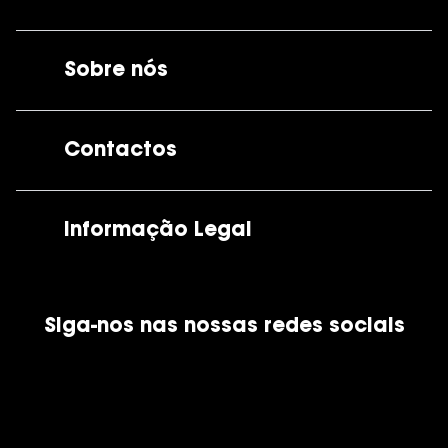
Sobre nós
A GrandOptical
Contactos
As nossas lojas
Por e-mail:
apoiocliente@grandoptical.pt
Informação Legal
Condições Comerciais
Siga-nos nas nossas redes sociais
Política de Cookies
Política de Privacidade
Financiamento