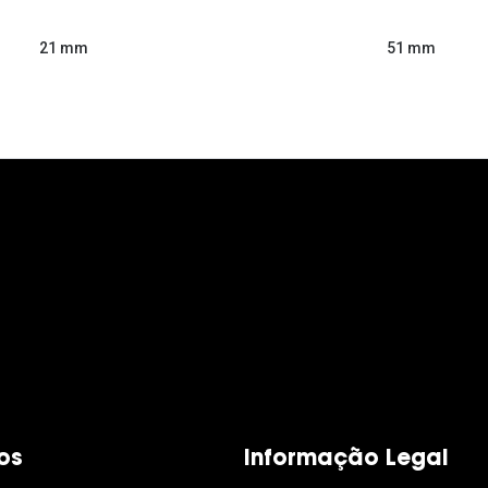
51 mm
21 mm
os
Informação Legal