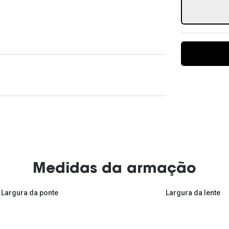
Ver todas
Todas as marcas
Gotas oftálmicas
Financiamento
Medidas da armação
Largura da ponte
Largura da lente