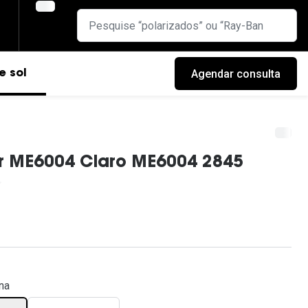
Agendar consulta
e sol
r ME6004 Claro ME6004 2845
cas
na