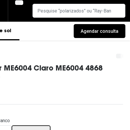
Agendar consulta
e sol
r ME6004 Claro ME6004 4868
cas
ranco