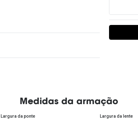
Ver todas
Todas as marcas
Gotas oftálmicas
Financiamento
Medidas da armação
Largura da ponte
Largura da lente