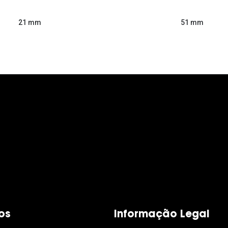
51 mm
21 mm
os
Informação Legal