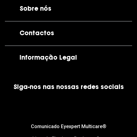
Sobre nós
A GrandOptical
Contactos
As nossas lojas
Por e-mail:
apoiocliente@grandoptical.pt
Informação Legal
Condições Comerciais
Siga-nos nas nossas redes sociais
Política de Cookies
Política de Privacidade
Financiamento
Comunicado Eyexpert Multicare®