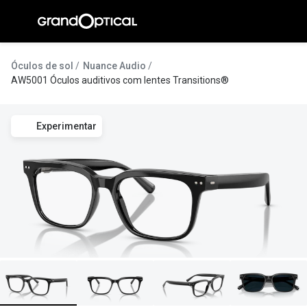
Ir para o
conteúdo
A Gran
Óculos de sol
Nuance Audio
AW5001 Óculos auditivos com lentes Transitions®
Compromi
Histórias
Experimentar
@suissas
Pedro Nor
Marta Villa
Luís Corre
Ayres Gon
Inês Corre