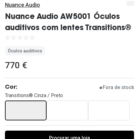
Ver todas
Nuance Audio
Cuidado
Nuance Audio AW5001 Óculos
auditivos com lentes Transitions®
Vantagens
Óculos auditivos
770 €
Fora de stock
Cor:
Transitions® Cinza / Preto
Procurar uma loja