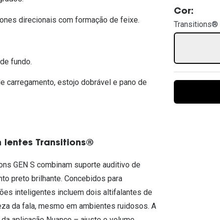
Ver todas
Todas as marcas
Cor:
Gotas oftálmicas
nes direcionais com formação de feixe.
Transitions® 
Financiamento
 de fundo.
de carregamento, estojo dobrável e pano de
lentes Transitions®
ions GEN S combinam suporte auditivo de
to preto brilhante. Concebidos para
s inteligentes incluem dois altifalantes de
reza da fala, mesmo em ambientes ruidosos. A
s da aplicação Nuance – ajuste o volume,