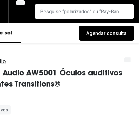
Agendar consulta
e sol
io
 Audio AW5001 Óculos auditivos
tes Transitions®
ivos
cas