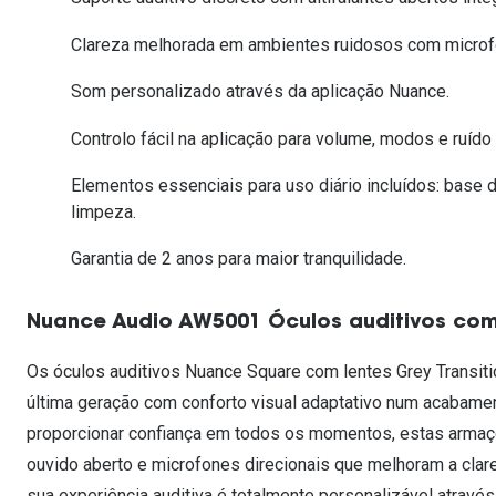
Lentes de contacto que previnem e aliviam a
Inês Correia
Aviador
Fadiga Digital
Clareza melhorada em ambientes ruidosos com microfo
Ver todas
Rectangular / Quadrado
Som personalizado através da aplicação Nuance.
Reciclagem de lentes de
contacto
Controlo fácil na aplicação para volume, modos e ruído
Elementos essenciais para uso diário incluídos: base 
limpeza.
Garantia de 2 anos para maior tranquilidade.
Nuance Audio AW5001 Óculos auditivos com 
Os óculos auditivos Nuance Square com lentes Grey Transit
última geração com conforto visual adaptativo num acabamen
proporcionar confiança em todos os momentos, estas armaçõe
ouvido aberto e microfones direcionais que melhoram a cla
sua experiência auditiva é totalmente personalizável atravé