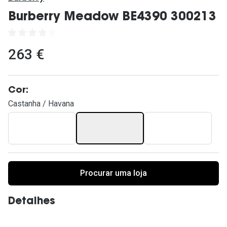
Ver todas
Burberry Meadow BE4390 300213
Cuidado
Vantagens
263 €
Cor:
Castanha / Havana
Procurar uma loja
Detalhes