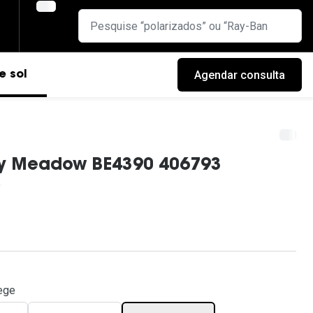
Agendar consulta
e sol
ry Meadow BE4390 406793
cas
ege