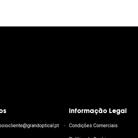
os
Informação Legal
poiocliente@grandoptical.pt
Condições Comerciais