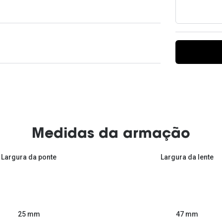
Ver todas
Todas as marcas
Gotas oftálmicas
Financiamento
Medidas da armação
Largura da ponte
Largura da lente
47 mm
25 mm