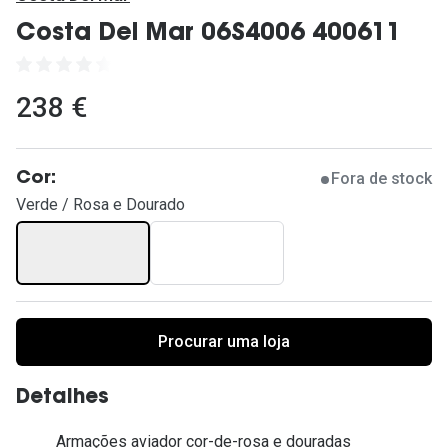
Ver todas
Costa Del Mar 06S4006 400611
Cuidado
Vantagens
238 €
Fora de stock
Cor:
Verde / Rosa e Dourado
Procurar uma loja
Detalhes
Armações aviador cor-de-rosa e douradas