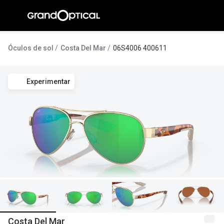
Ir para o
conteúdo
A Gran
Óculos de sol
Costa Del Mar
06S4006 400611
Compromi
Experimentar
Histórias
@suissas
Pedro Nor
Marta Villa
Luís Corre
Ayres Gon
Inês Corre
Costa Del Mar