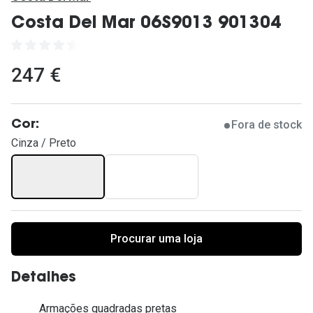
Ver todas
Costa Del Mar 06S9013 901304
Cuidado
Vantagens
247 €
Fora de stock
Cor:
Cinza / Preto
Procurar uma loja
Detalhes
Armações quadradas pretas