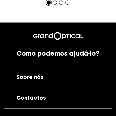
Como podemos ajudá-lo?
Sobre nós
A GrandOptical
Contactos
As nossas lojas
Por e-mail:
apoiocliente@grandoptical.pt