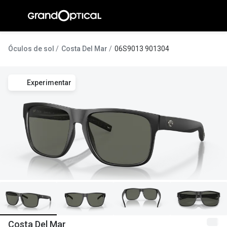
Ir para o
conteúdo
A Gran
Óculos de sol
Costa Del Mar
06S9013 901304
Compromi
Experimentar
Histórias
@suissas
Pedro Nor
Marta Villa
Luís Corre
Ayres Gon
Inês Corre
Costa Del Mar