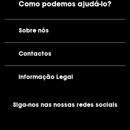
Como podemos ajudá-lo?
Sobre nós
A GrandOptical
Contactos
As nossas lojas
Por e-mail:
apoiocliente@grandoptical.pt
Informação Legal
Condições Comerciais
Siga-nos nas nossas redes sociais
Política de Cookies
Política de Privacidade