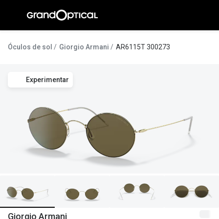
Ir para o
conteúdo
A Gran
Óculos de sol
Giorgio Armani
AR6115T 300273
Compromi
Experimentar
Histórias
@suissas
Pedro Nor
Marta Villa
Luís Corre
Ayres Gon
Inês Corre
Giorgio Armani