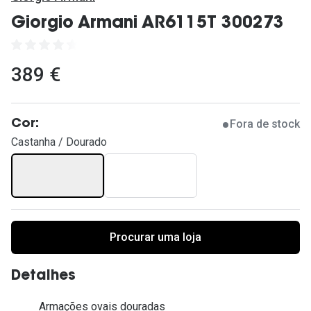
Ver todas
Giorgio Armani AR6115T 300273
Cuidado
Vantagens
389 €
Fora de stock
Cor:
Castanha / Dourado
Procurar uma loja
Detalhes
Armações ovais douradas