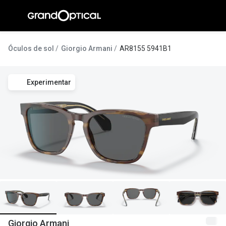
Ir para o
conteúdo
A Gran
Óculos de sol
Giorgio Armani
AR8155 5941B1
Compromi
Experimentar
Histórias
@suissas
Pedro Nor
Marta Villa
Luís Corre
Ayres Gon
Inês Corre
Giorgio Armani