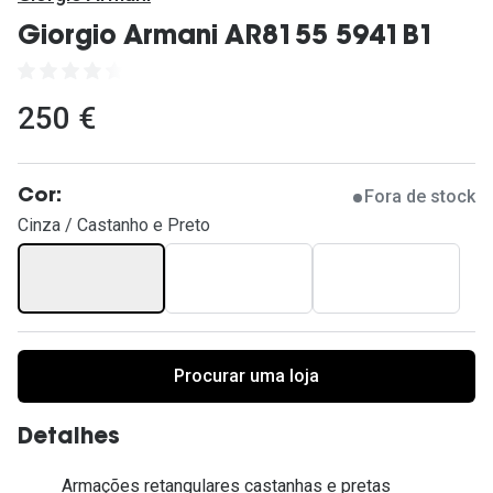
Ver todas
Giorgio Armani AR8155 5941B1
Cuidado
Vantagens
250 €
Fora de stock
Cor:
Cinza / Castanho e Preto
Procurar uma loja
Detalhes
Armações retangulares castanhas e pretas