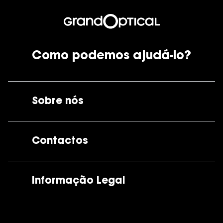
Como podemos ajudá-lo?
Sobre nós
A GrandOptical
Contactos
As nossas lojas
Por e-mail:
apoiocliente@grandoptical.pt
Informação Legal
Condições Comerciais