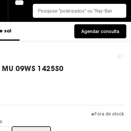
Agendar consulta
e sol
u MU 09WS 1425S0
Fora de stock
cas
co