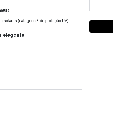
Ver todas
Todas as marcas
Gotas oftálmicas
atural
Financiamento
s solares (categoria 3 de proteção UV).
m elegante