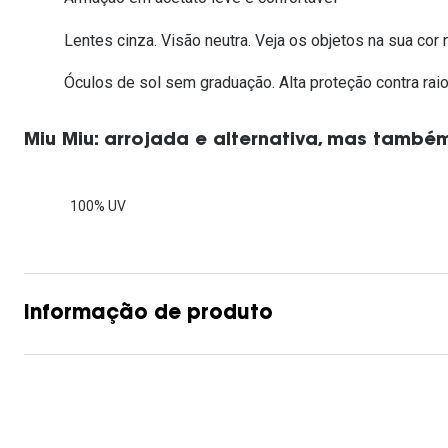
Lentes de contacto que previnem e aliviam a
Inês Correia
Aviador
Fadiga Digital
Lentes cinza. Visão neutra. Veja os objetos na sua cor n
Ver todas
Rectangular / Quadrado
Óculos de sol sem graduação. Alta proteção contra raio
Reciclagem de lentes de
contacto
Miu Miu: arrojada e alternativa, mas també
100% UV
Informação de produto