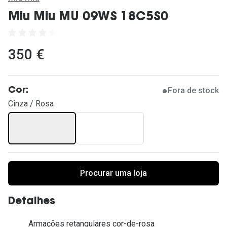
Ver todas
Miu Miu MU 09WS 18C5S0
Cuidado
Vantagens
350 €
Fora de stock
Cor:
Cinza / Rosa
Procurar uma loja
Detalhes
Armações retangulares cor-de-rosa