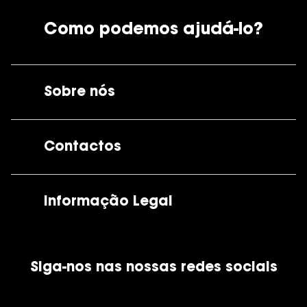
Como podemos ajudá-lo?
Sobre nós
A GrandOptical
Contactos
As nossas lojas
Por e-mail:
apoiocliente@grandoptical.pt
Informação Legal
Condições Comerciais
Siga-nos nas nossas redes sociais
Política de Cookies
Política de Privacidade