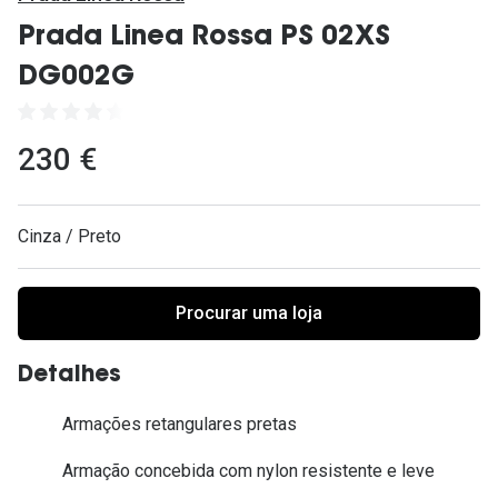
Ver todas
Prada Linea Rossa PS 02XS
Cuidado
DG002G
Vantagens
230 €
Cinza / Preto
Procurar uma loja
Detalhes
Armações retangulares pretas
Armação concebida com nylon resistente e leve