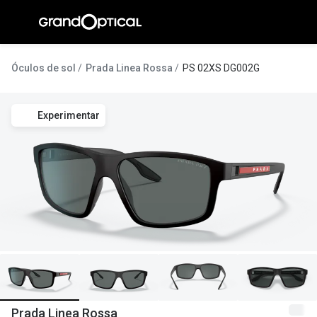
Ir para o
conteúdo
A Gran
Óculos de sol
Prada Linea Rossa
PS 02XS DG002G
Compromi
Experimentar
Histórias
@suissas
Pedro Nor
Marta Villa
Luís Corre
Ayres Gon
Inês Corre
Prada Linea Rossa