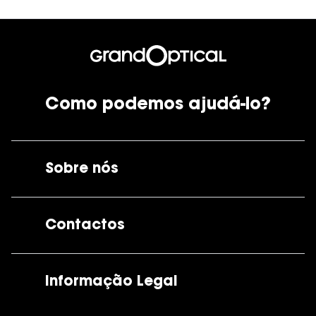
Como podemos ajudá-lo?
Sobre nós
A GrandOptical
Contactos
As nossas lojas
Por e-mail:
apoiocliente@grandoptical.pt
Informação Legal