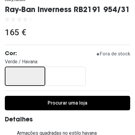
Ver todas
Ray-Ban Inverness RB2191 954/31
Cuidado
Vantagens
165 €
Fora de stock
Cor:
Verde / Havana
Procurar uma loja
Detalhes
Armações quadradas no estilo havana