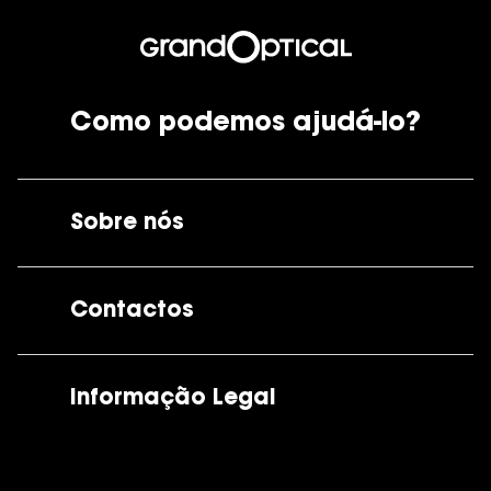
Como podemos ajudá-lo?
Sobre nós
A GrandOptical
Contactos
As nossas lojas
Por e-mail:
apoiocliente@grandoptical.pt
Informação Legal
Condições Comerciais