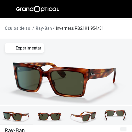
Ir para o
conteúdo
A Gran
Óculos de sol
Ray-Ban
Inverness RB2191 954/31
Compromi
Experimentar
Histórias
@suissas
Pedro Nor
Marta Villa
Luís Corre
Ayres Gon
Inês Corre
Ray-Ban