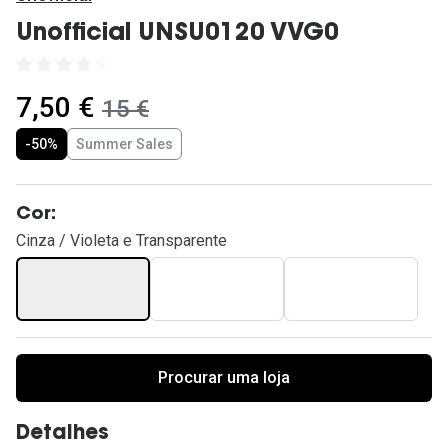
Ver todas
Unofficial UNSU0120 VVG0
Cuidado
Vantagens
agora:
7,50 €
era:
15 €
-50%
Summer Sales
Cor:
Cinza / Violeta e Transparente
Procurar uma loja
Detalhes