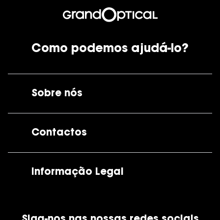
Como podemos ajudá-lo?
Sobre nós
A GrandOptical
Contactos
As nossas lojas
Por e-mail:
apoiocliente@grandoptical.pt
Informação Legal
Condições Comerciais
Siga-nos nas nossas redes sociais