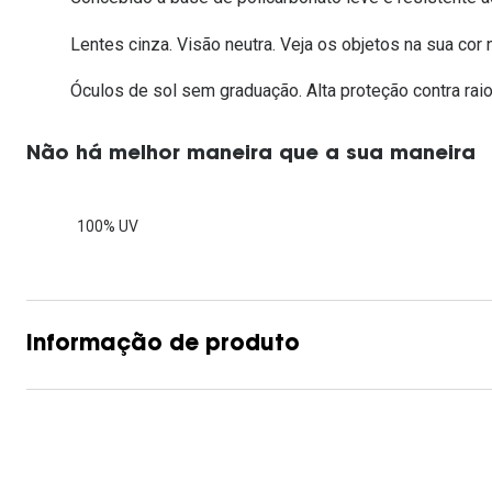
Lentes de contacto que previnem e aliviam a
Inês Correia
Aviador
Fadiga Digital
Lentes cinza. Visão neutra. Veja os objetos na sua cor n
Ver todas
Rectangular / Quadrado
Óculos de sol sem graduação. Alta proteção contra raio
Reciclagem de lentes de
contacto
Não há melhor maneira que a sua maneira
100% UV
Informação de produto