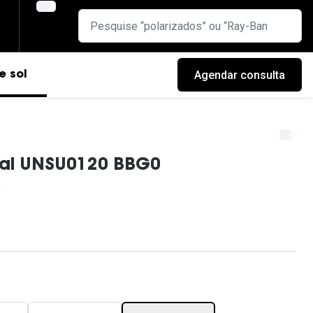
Agendar consulta
e sol
cial UNSU0120 BBG0
cas