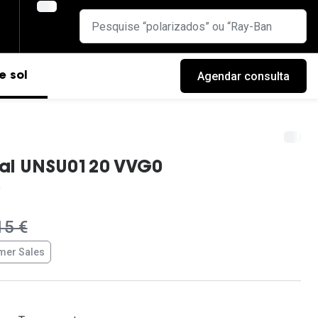
Agendar consulta
e sol
ial UNSU0120 VVG0
era:
15 €
er Sales
cas