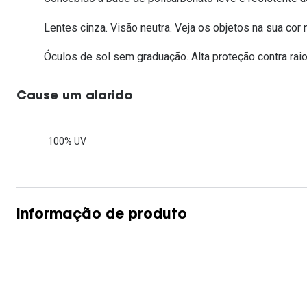
Lentes de contacto que previnem e aliviam a
Inês Correia
Aviador
Fadiga Digital
Lentes cinza. Visão neutra. Veja os objetos na sua cor n
Ver todas
Rectangular / Quadrado
Óculos de sol sem graduação. Alta proteção contra raio
Reciclagem de lentes de
contacto
Cause um alarido
100% UV
Informação de produto