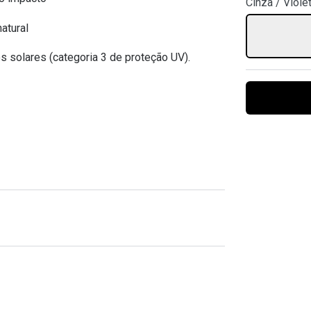
Cinza / Viole
Ver todas
Todas as marcas
Gotas oftálmicas
atural
Financiamento
s solares (categoria 3 de proteção UV).