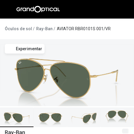
Ir para o
conteúdo
A Gran
Óculos de sol
Ray-Ban
AVIATOR RBR0101S 001/VR
Compromi
Experimentar
Histórias
@suissas
Pedro Nor
Marta Villa
Luís Corre
Ayres Gon
Inês Corre
Ray-Ban