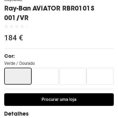
Ver todas
Ray-Ban AVIATOR RBR0101S
Cuidado
001/VR
Vantagens
184 €
Cor:
Verde / Dourado
Procurar uma loja
Detalhes