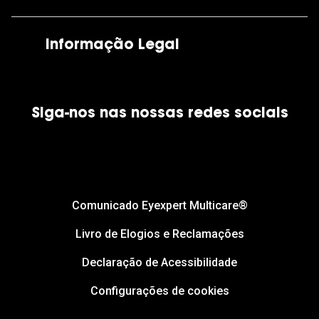
As nossas lojas
Por e-mail:
apoiocliente@grandoptical.pt
Informação Legal
Condições Comerciais
Siga-nos nas nossas redes sociais
Política de Cookies
Política de Privacidade
Financiamento
Comunicado Eyexpert Multicare®
Livro de Elogios e Reclamações
Declaração de Acessibilidade
Configurações de cookies