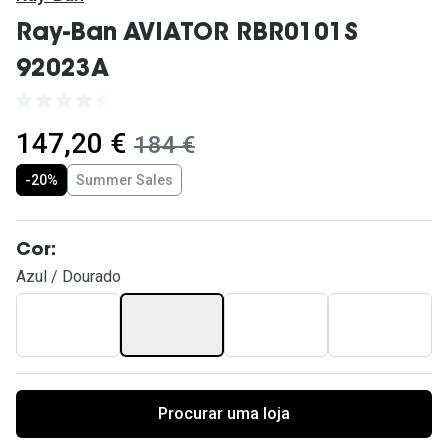
Ver todas
Ray-Ban AVIATOR RBR0101S
Cuidado
92023A
Vantagens
agora:
147,20 €
era:
184 €
-20%
Summer Sales
Cor:
Azul / Dourado
Procurar uma loja