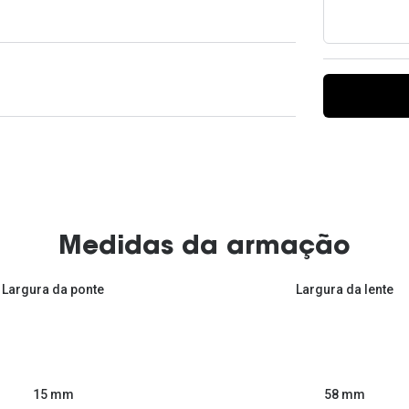
Ver todas
Todas as marcas
Gotas oftálmicas
Financiamento
Medidas da armação
Largura da ponte
Largura da lente
58 mm
15 mm