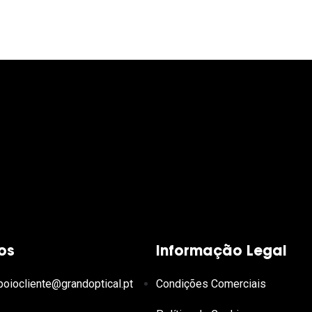
os
Informação Legal
poiocliente@grandoptical.pt
Condições Comerciais