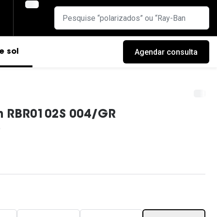
Agendar consulta
e sol
n RBR0102S 004/GR
cas