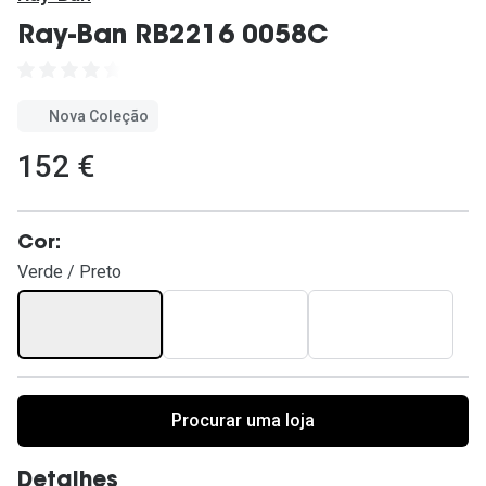
Ver todas
Ray-Ban RB2216 0058C
Cuidado
Vantagens
Nova Coleção
152 €
Cor:
Verde / Preto
Procurar uma loja
Detalhes