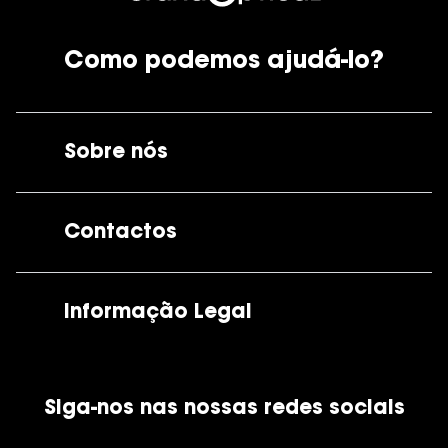
Como podemos ajudá-lo?
Sobre nós
A GrandOptical
Contactos
As nossas lojas
Por e-mail:
apoiocliente@grandoptical.pt
Informação Legal
Condições Comerciais
Siga-nos nas nossas redes sociais
Política de Cookies