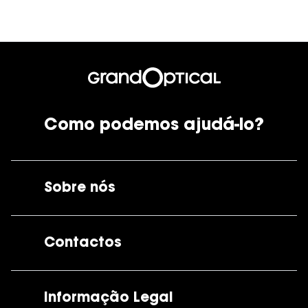
Como podemos ajudá-lo?
Sobre nós
A GrandOptical
Contactos
As nossas lojas
Por e-mail:
apoiocliente@grandoptical.pt
Informação Legal