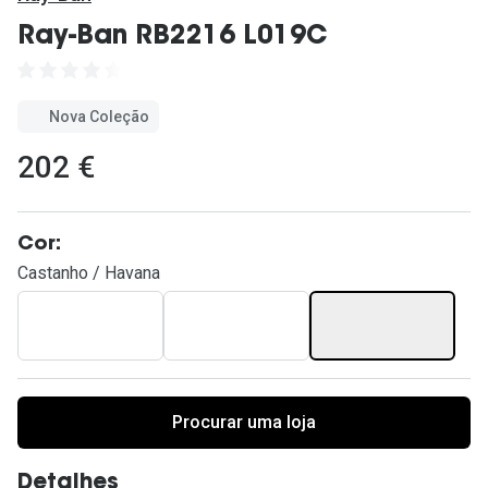
Ver todas
Ray-Ban RB2216 L019C
Cuidado
Vantagens
Nova Coleção
202 €
Cor:
Castanho / Havana
Procurar uma loja
Detalhes