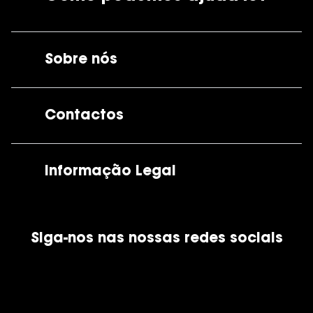
Sobre nós
A GrandOptical
Contactos
As nossas lojas
Por e-mail:
apoiocliente@grandoptical.pt
Informação Legal
Condições Comerciais
Siga-nos nas nossas redes sociais
Política de Cookies
Política de Privacidade
Financiamento