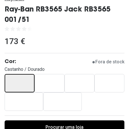
Ver todas
Ray-Ban RB3565 Jack RB3565
Cuidado
001/51
Vantagens
173 €
Fora de stock
Cor:
Castanho / Dourado
Procurar uma loja