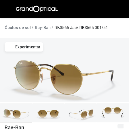
Ir para o
conteúdo
A Gran
Óculos de sol
Ray-Ban
RB3565 Jack RB3565 001/51
Compromi
Experimentar
Histórias
@suissas
Pedro Nor
Marta Villa
Luís Corre
Ayres Gon
Inês Corre
Ray-Ban