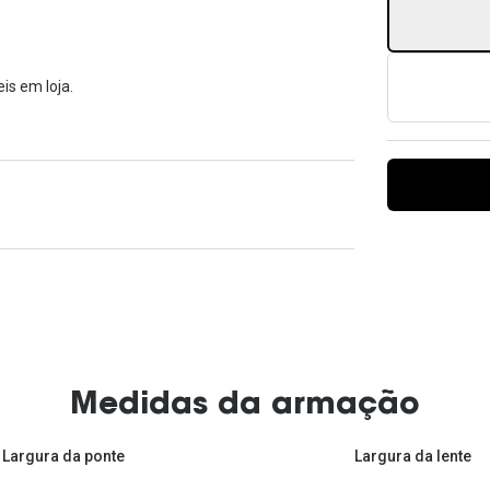
Ver todas
Todas as marcas
Gotas oftálmicas
Financiamento
is em loja.
Medidas da armação
Largura da ponte
Largura da lente