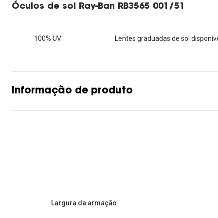
Óculos de sol Ray-Ban RB3565 001/51
Lentes de contacto que previnem e aliviam a
Inês Correia
Aviador
Fadiga Digital
Ver todas
Rectangular / Quadrado
100% UV
Lentes graduadas de sol disponíve
Reciclagem de lentes de
contacto
Informação de produto
Largura da armação