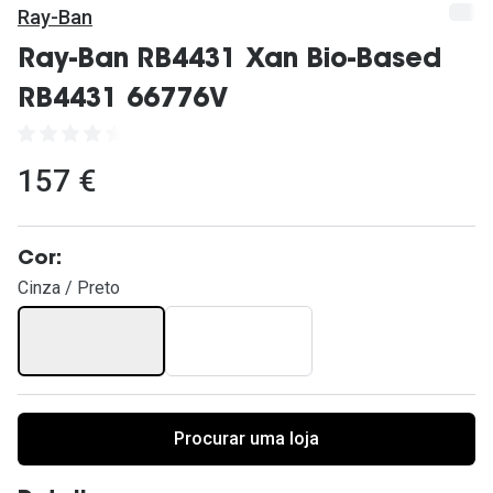
Ver todas
Ray-Ban
Cuidado
Ray-Ban RB4431 Xan Bio-Based
RB4431 66776V
Vantagens
157 €
Cor:
Cinza / Preto
Procurar uma loja