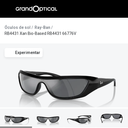
Ir para o
conteúdo
A Gran
Óculos de sol
Ray-Ban
RB4431 Xan Bio-Based RB4431 66776V
Compromi
Histórias
Experimentar
@suissas
Pedro Nor
Marta Villa
Luís Corre
Ayres Gon
Inês Corre