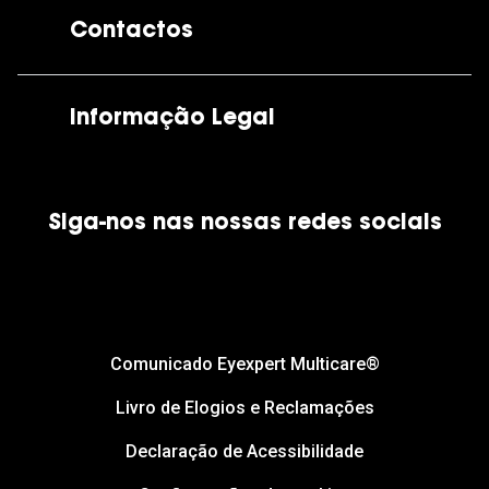
A GrandOptical
Contactos
As nossas lojas
Por e-mail:
apoiocliente@grandoptical.pt
Informação Legal
Condições Comerciais
Siga-nos nas nossas redes sociais
Política de Cookies
Política de Privacidade
Financiamento
Comunicado Eyexpert Multicare®
Livro de Elogios e Reclamações
Declaração de Acessibilidade