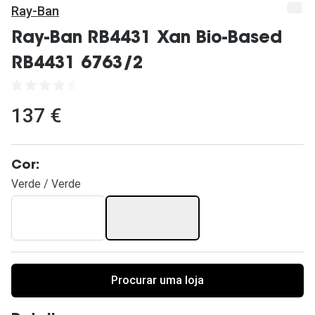
Ver todas
Ray-Ban
Cuidado
Ray-Ban RB4431 Xan Bio-Based
RB4431 6763/2
Vantagens
137 €
Cor:
Verde / Verde
Procurar uma loja