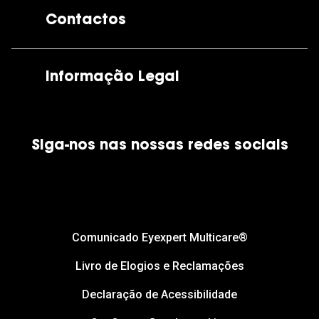
A GrandOptical
Contactos
As nossas lojas
Por e-mail:
apoiocliente@grandoptical.pt
Informação Legal
Condições Comerciais
Siga-nos nas nossas redes sociais
Política de Cookies
Política de Privacidade
Financiamento
Comunicado Eyexpert Multicare®
Livro de Elogios e Reclamações
Declaração de Acessibilidade