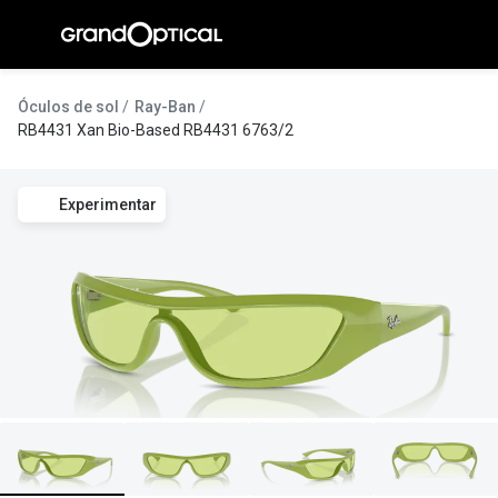
Ir para o
conteúdo
A Gran
Óculos de sol
Ray-Ban
RB4431 Xan Bio-Based RB4431 6763/2
Compromi
Histórias
Experimentar
@suissas
Pedro Nor
Marta Villa
Luís Corre
Ayres Gon
Inês Corre