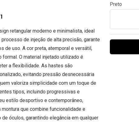
Preto
Ver todas
Todas as marcas
Gotas oftálmicas
O1
Financiamento
gn retangular moderno e minimalista, ideal
 processo de injeção de alta precisão, garante
 de uso. A cor preta, atemporal e versátil,
formal. O material injetado utilizado é
er a flexibilidade. As hastes são
onalizado, evitando pressão desnecessária
 quem valoriza simplicidade com um toque de
entes tipos, incluindo progressivas e
eu estilo desportivo e contemporâneo,
ma montura que combine funcionalidade e
 de óculos, garantindo elegância em qualquer