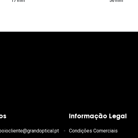
56 mm
17 mm
os
Informação Legal
poiocliente@grandoptical.pt
Condições Comerciais