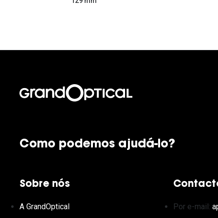
129 mm
Como podemos ajudá-lo?
Sobre nós
Contact
A GrandOptical
Por e-mail:
a