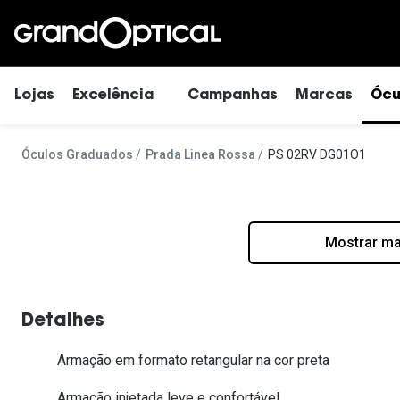
Ir para o
conteúdo
Lojas
Excelência
Campanhas
Marcas
Ócu
Descobre as lentes Transitions
Óculos Graduados
Prada Linea Rossa
PS 02RV DG01O1
👁️
Compromisso
Experimente lentes de contacto
Mulher
Redondo
Esféricas/Miopia
Precious Wild
Lentes Stellest para controle da miopia
Homem
Aviador
Astigmatismo
Going All Out
Histórias de Excelência
Mostrar ma
Criança
Cat eye
Multifocais/Prog
@suissas
Plano de Saúde Visual de Lentes
Todas as categorias
Retangular / Qua
Mulher
Pedro Norton de Matos
Detalhes
Homem
Marta Villar
Diárias
Como colocar lentes de contacto
Criança
Armação em formato retangular na cor preta
Luís Correia
Redondo
Mensais
Vantagens da utilização de lentes de contacto
Todas as categorias
Armação injetada leve e confortável
Ayres Gonçalo
Cat eye
Quinzenais