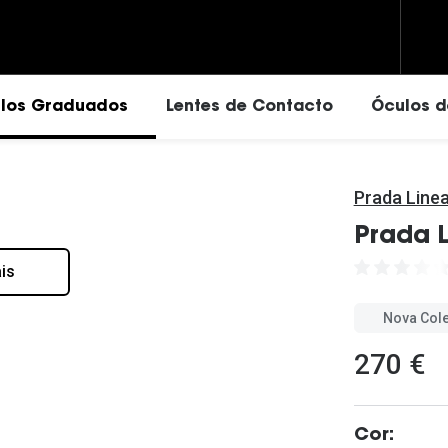
los Graduados
Lentes de Contacto
Óculos d
Prada Line
Vantagens das lentes de contactos
Ray-Ban
Eyexpert - Marca Exclusiva
Ray-Ban
Prada 
Vogue
Dailies
Prada
is
ressivas
Carolina Herrera
Acuvue
Versace
drado
Fendi
Air Optix
Oakley
Nova Col
Saint Laurent
Ver todas
Tom Ford
270 €
Michael Kors
Michael Kors
Líquidos e Gotas Oftálmi
Prada
Dolce & Gabbana
Cor:
Soluções para lentes de contacto