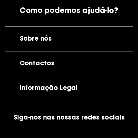
Como podemos ajudá-lo?
Sobre nós
A GrandOptical
Contactos
As nossas lojas
Por e-mail:
apoiocliente@grandoptical.pt
Informação Legal
Condições Comerciais
Siga-nos nas nossas redes sociais
Política de Cookies
Política de Privacidade