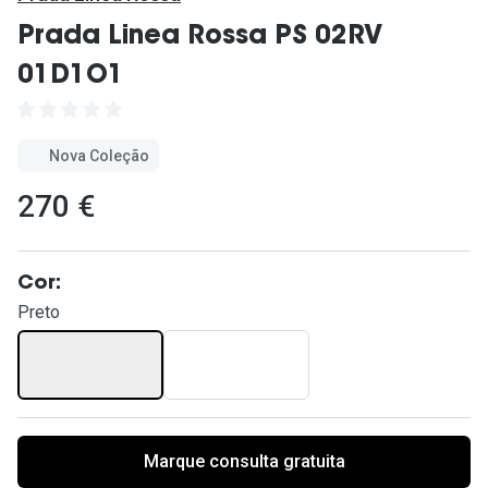
Ver todas
Prada Linea Rossa PS 02RV
Cuidado
01D1O1
Vantagens
Nova Coleção
270 €
Cor:
Preto
Marque consulta gratuita