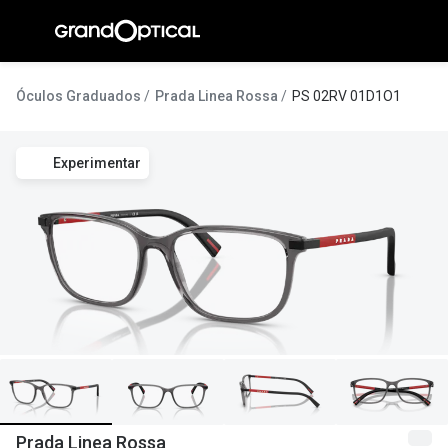
Ir para o
conteúdo
A Gran
Óculos Graduados
Prada Linea Rossa
PS 02RV 01D1O1
Compromi
Experimentar
Histórias
@suissas
Pedro Nor
Marta Villa
Luís Corre
Ayres Gon
Inês Corre
Prada Linea Rossa