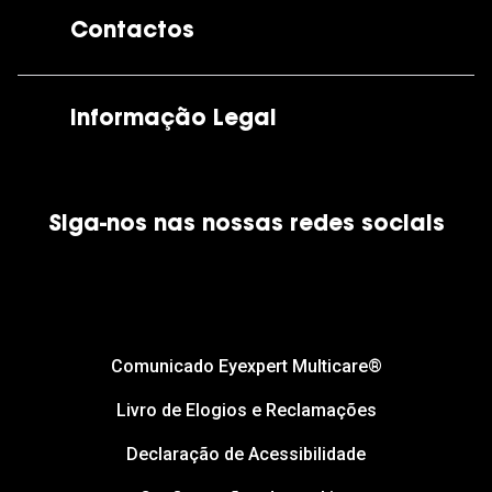
A GrandOptical
Contactos
As nossas lojas
Por e-mail:
apoiocliente@grandoptical.pt
Informação Legal
Condições Comerciais
Siga-nos nas nossas redes sociais
Política de Cookies
Política de Privacidade
Financiamento
Comunicado Eyexpert Multicare®
Livro de Elogios e Reclamações
Declaração de Acessibilidade