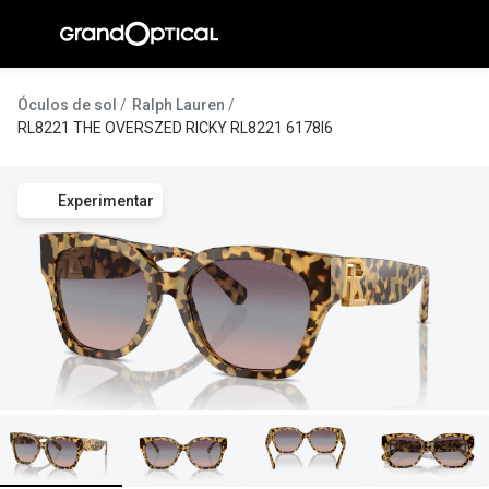
Ir para o
conteúdo
A Gran
Óculos de sol
Ralph Lauren
RL8221 THE OVERSZED RICKY RL8221 6178I6
Compromi
Histórias
Experimentar
@suissas
Pedro Nor
Marta Villa
Luís Corre
Ayres Gon
Inês Corre