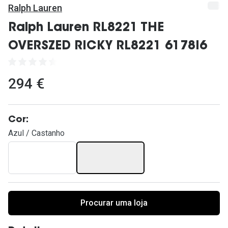
Ver todas
Ralph Lauren
Cuidado
Ralph Lauren RL8221 THE
OVERSZED RICKY RL8221 6178I6
Vantagens
294 €
Cor:
Azul / Castanho
Procurar uma loja