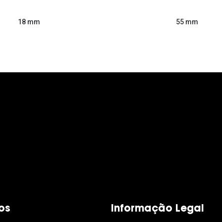
55 mm
18 mm
os
Informação Legal