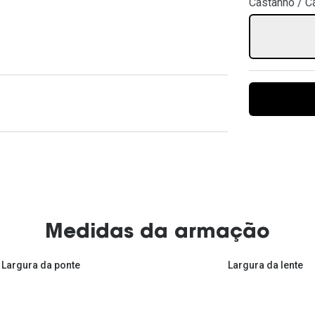
Castanho / C
Ver todas
Todas as marcas
Gotas oftálmicas
Financiamento
Medidas da armação
Largura da ponte
Largura da lente