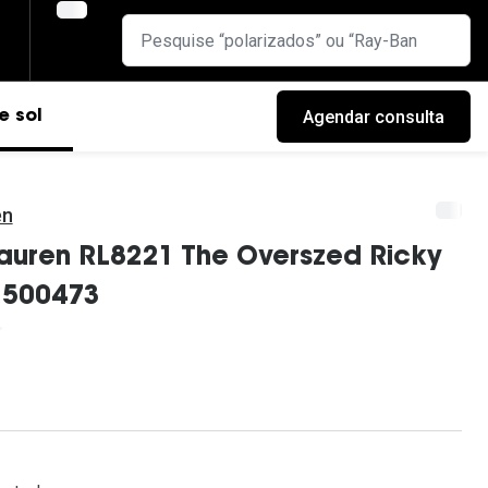
Agendar consulta
e sol
en
auren RL8221 The Overszed Ricky
 500473
cas