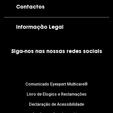
A GrandOptical
Contactos
As nossas lojas
Por e-mail:
apoiocliente@grandoptical.pt
Informação Legal
Condições Comerciais
Siga-nos nas nossas redes sociais
Política de Cookies
Política de Privacidade
Financiamento
Comunicado Eyexpert Multicare®
Livro de Elogios e Reclamações
Declaração de Acessibilidade