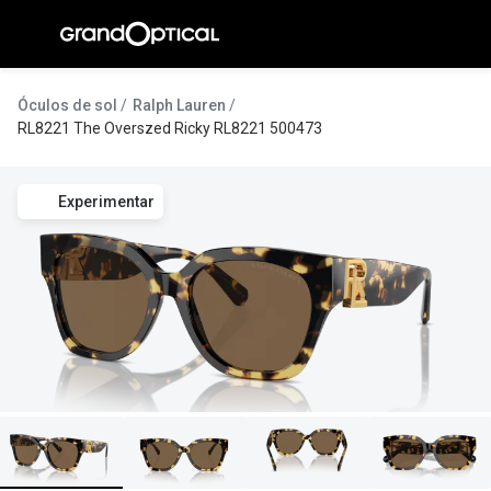
Ir para o
conteúdo
A Gran
Óculos de sol
Ralph Lauren
RL8221 The Overszed Ricky RL8221 500473
Compromi
Histórias
Experimentar
@suissas
Pedro Nor
Marta Villa
Luís Corre
Ayres Gon
Inês Corre