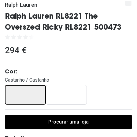
Ver todas
Ralph Lauren
Cuidado
Ralph Lauren RL8221 The
Overszed Ricky RL8221 500473
Vantagens
294 €
Cor:
Castanho / Castanho
Procurar uma loja